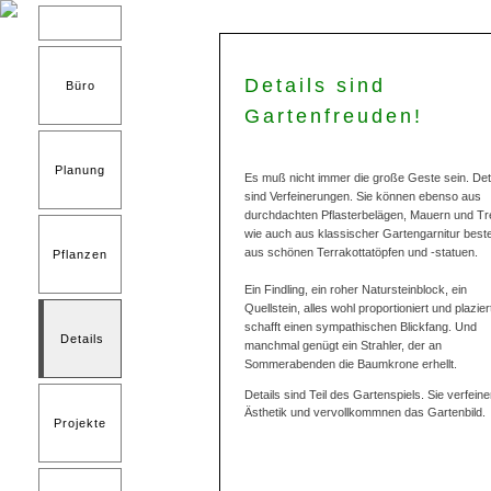
Details sind
Büro
Gartenfreuden!
Planung
Es muß nicht immer die große Geste sein. Det
sind Verfeinerungen. Sie können ebenso aus
durchdachten Pflasterbelägen, Mauern und T
wie auch aus klassischer Gartengarnitur best
aus schönen Terrakottatöpfen und -statuen.
Pflanzen
Ein Findling, ein roher Natursteinblock, ein
Quellstein, alles wohl proportioniert und plazier
schafft einen sympathischen Blickfang. Und
Details
manchmal genügt ein Strahler, der an
Sommerabenden die Baumkrone erhellt.
Details sind Teil des Gartenspiels. Sie verfeine
Ästhetik und vervollkommnen das Gartenbild.
Projekte