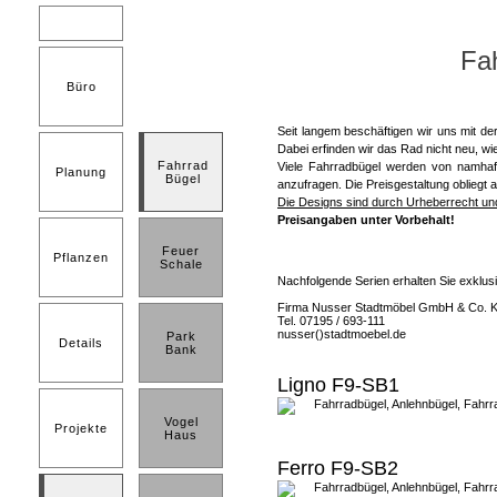
Fa
Büro
Seit langem beschäftigen wir uns mit de
Dabei erfinden wir das Rad nicht neu, w
Fahrrad
Viele Fahrradbügel werden von namhaf
Planung
Bügel
anzufragen. Die Preisgestaltung obliegt
Die Designs sind durch Urheberrecht u
Preisangaben unter Vorbehalt!
Feuer
Pflanzen
Schale
Nachfolgende Serien erhalten Sie exklusi
Firma Nusser Stadtmöbel GmbH & Co. 
Tel. 07195 / 693-111
nusser()stadtmoebel.de
Park
Details
Bank
Ligno F9-SB1
Vogel
Projekte
Haus
Ferro F9-SB2