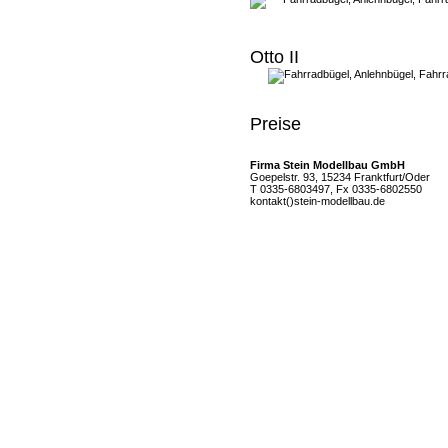
Otto II
Preise
Firma Stein Modellbau GmbH
Goepelstr. 93, 15234 Franktfurt/Oder
T 0335-6803497, Fx 0335-6802550
kontakt()stein-modellbau.de